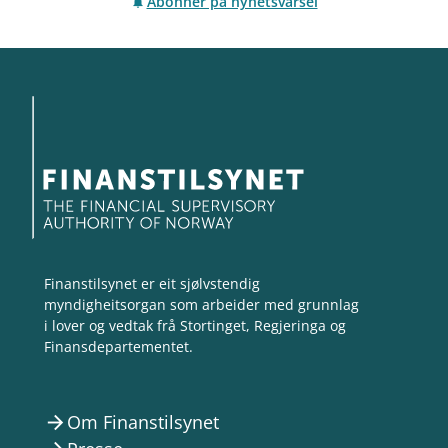
Abonner på nyhetsvarsel
Finanstilsynet er eit sjølvstendig
myndigheitsorgan som arbeider med grunnlag
i lover og vedtak frå Stortinget, Regjeringa og
Finansdepartementet.
Om Finanstilsynet
arrow_forward