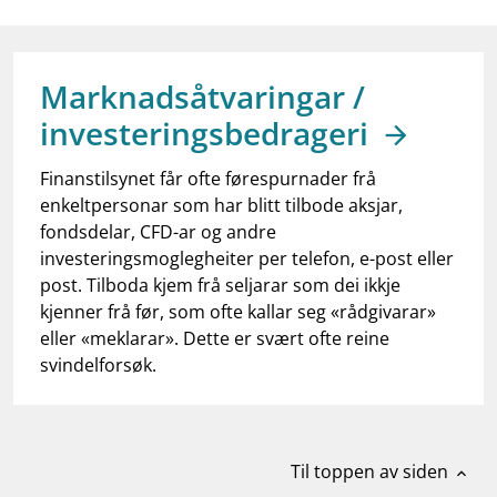
work_outline
Jobb hos oss
dashboard
Informasjon for investorer
Marknadsåtvaringar /
notifications_none
Abonner på nyhetsvarsel
investeringsbedrageri
Finanstilsynet får ofte førespurnader frå
enkeltpersonar som har blitt tilbode aksjar,
fondsdelar, CFD-ar og andre
investeringsmoglegheiter per telefon, e-post eller
post. Tilboda kjem frå seljarar som dei ikkje
kjenner frå før, som ofte kallar seg «rådgivarar»
eller «meklarar». Dette er svært ofte reine
svindelforsøk.
Til toppen av siden
expand_less