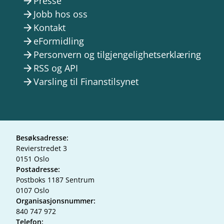
Presse
arrow_forward
Jobb hos oss
arrow_forward
Kontakt
arrow_forward
eFormidling
arrow_forward
Personvern og tilgjengelighetserklæring
arrow_forward
RSS og API
arrow_forward
Varsling til Finanstilsynet
arrow_forward
Besøksadresse:
Revierstredet 3
0151 Oslo
Postadresse:
Postboks 1187 Sentrum
0107 Oslo
Organisasjonsnummer:
840 747 972
Telefon: