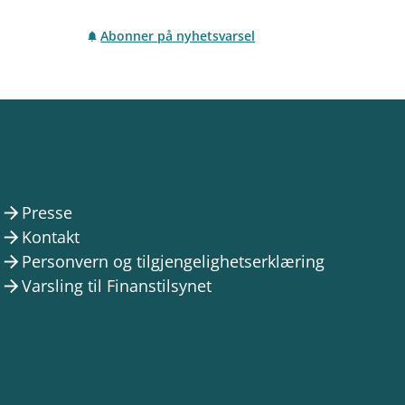
Abonner på nyhetsvarsel
Presse
arrow_forward
Kontakt
arrow_forward
Personvern og tilgjengelighetserklæring
arrow_forward
Varsling til Finanstilsynet
arrow_forward