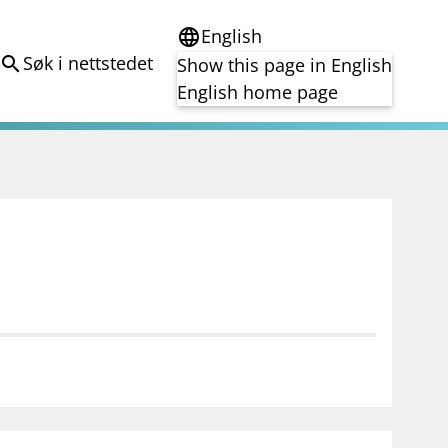
English
language
Søk i nettstedet
search
Show this page in English
English home page
e
Tema
Bærekraft
reg
DORA
Folkefinansiering
Kryptoeiendelsloven (MiCA)
Overtakelsestilbud
Alle tema
notifications_none
on for investorer
Abonner på nyhetsvarsel