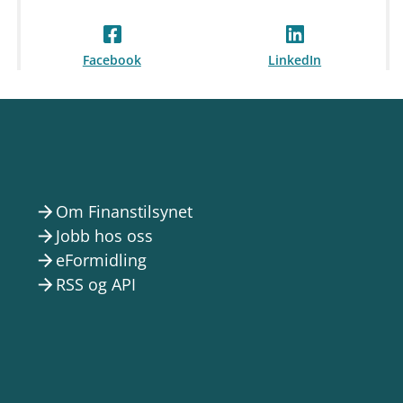
Facebook
LinkedIn
Om Finanstilsynet
arrow_forward
Jobb hos oss
arrow_forward
eFormidling
arrow_forward
RSS og API
arrow_forward