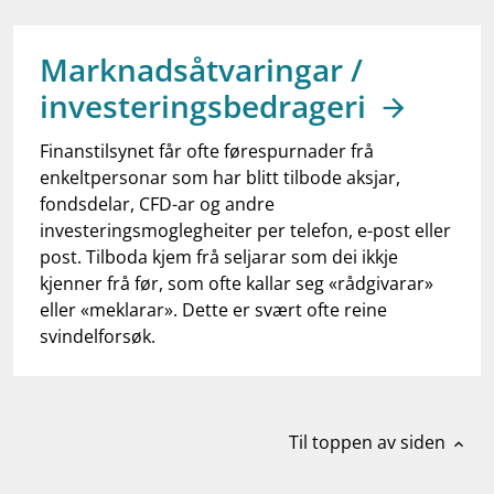
work_outline
Jobb hos oss
dashboard
Informasjon for investorer
Marknadsåtvaringar /
investeringsbedrageri
notifications_none
Abonner på nyhetsvarsel
Finanstilsynet får ofte førespurnader frå
enkeltpersonar som har blitt tilbode aksjar,
fondsdelar, CFD-ar og andre
investeringsmoglegheiter per telefon, e-post eller
post. Tilboda kjem frå seljarar som dei ikkje
kjenner frå før, som ofte kallar seg «rådgivarar»
eller «meklarar». Dette er svært ofte reine
svindelforsøk.
Til toppen av siden
expand_less