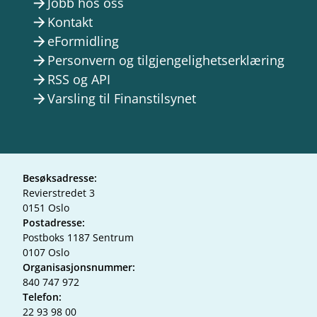
Jobb hos oss
arrow_forward
Kontakt
arrow_forward
eFormidling
arrow_forward
Personvern og tilgjengelighetserklæring
arrow_forward
RSS og API
arrow_forward
Varsling til Finanstilsynet
arrow_forward
Besøksadresse:
Revierstredet 3
0151 Oslo
Postadresse:
Postboks 1187 Sentrum
0107 Oslo
Organisasjonsnummer:
840 747 972
Telefon:
22 93 98 00