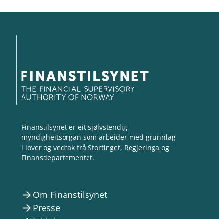
Finanstilsynet er eit sjølvstendig
myndigheitsorgan som arbeider med grunnlag
i lover og vedtak frå Stortinget, Regjeringa og
Finansdepartementet.
Om Finanstilsynet
arrow_forward
Presse
arrow_forward