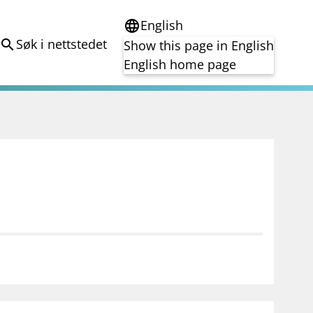
English
language
Søk i nettstedet
search
Show this page in English
English home page
e
Tema
Bærekraft
reg
DORA
Folkefinansiering
Kryptoeiendelsloven (MiCA)
Overtakelsestilbud
Alle tema
notifications_none
on for investorer
Abonner på nyhetsvarsel