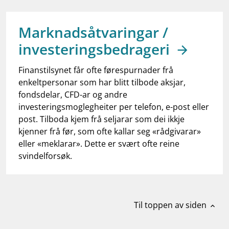
work_outline
Jobb hos oss
dashboard
Informasjon for investorer
Marknadsåtvaringar /
investeringsbedrageri
notifications_none
Abonner på nyhetsvarsel
Finanstilsynet får ofte førespurnader frå
enkeltpersonar som har blitt tilbode aksjar,
fondsdelar, CFD-ar og andre
investeringsmoglegheiter per telefon, e-post eller
post. Tilboda kjem frå seljarar som dei ikkje
kjenner frå før, som ofte kallar seg «rådgivarar»
eller «meklarar». Dette er svært ofte reine
svindelforsøk.
Til toppen av siden
expand_less