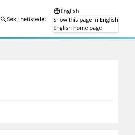
English
language
Søk i nettstedet
search
Show this page in English
English home page
e
Tema
Bærekraft
reg
DORA
Folkefinansiering
Kryptoeiendelsloven (MiCA)
Overtakelsestilbud
Alle tema
notifications_none
on for investorer
Abonner på nyhetsvarsel