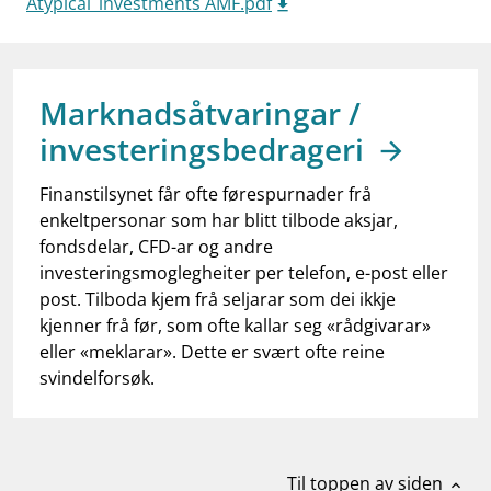
Atypical_investments AMF.pdf
work_outline
Jobb hos oss
dashboard
Informasjon for investorer
notifications_none
Marknadsåtvaringar /
Abonner på nyhetsvarsel
investeringsbedrageri
Finanstilsynet får ofte førespurnader frå
enkeltpersonar som har blitt tilbode aksjar,
fondsdelar, CFD-ar og andre
investeringsmoglegheiter per telefon, e-post eller
post. Tilboda kjem frå seljarar som dei ikkje
kjenner frå før, som ofte kallar seg «rådgivarar»
eller «meklarar». Dette er svært ofte reine
svindelforsøk.
Til toppen av siden
expand_less