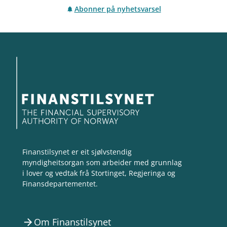
Abonner på nyhetsvarsel
Finanstilsynet er eit sjølvstendig
myndigheitsorgan som arbeider med grunnlag
i lover og vedtak frå Stortinget, Regjeringa og
Finansdepartementet.
Om Finanstilsynet
arrow_forward