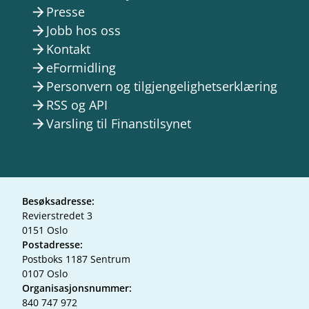
Presse
arrow_forward
Jobb hos oss
arrow_forward
Kontakt
arrow_forward
eFormidling
arrow_forward
Personvern og tilgjengelighetserklæring
arrow_forward
RSS og API
arrow_forward
Varsling til Finanstilsynet
arrow_forward
Besøksadresse:
Revierstredet 3
0151 Oslo
Postadresse:
Postboks 1187 Sentrum
0107 Oslo
Organisasjonsnummer:
840 747 972