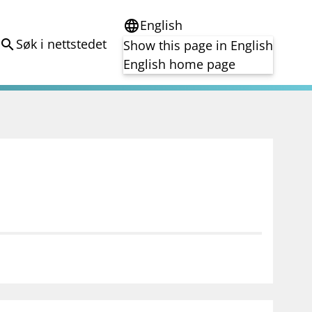
English
language
Søk i nettstedet
search
Show this page in English
English home page
e
Tema
Bærekraft
reg
DORA
Folkefinansiering
Kryptoeiendelsloven (MiCA)
Overtakelsestilbud
Alle tema
notifications_none
on for investorer
Abonner på nyhetsvarsel