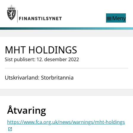
Gå til hovedinnhold
Gå til søkesiden
Meny
menu
Show this page in
Søk i
search
language
MHT HOLDINGS
English
nettstedet
English
English home page
Sist publisert: 12. desember 2022
Tilsyn
Aktuelt
Utskrivarland: Storbritannia
Finanstilsynets registre
Tema
supervisor_account
Forbrukerinformasjon
Åtvaring
business
Om Finanstilsynet
https://www.fca.org.uk/news/warnings/mht-holdings
mail_outline
Kontakt oss