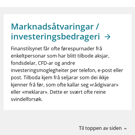
work_outline
Jobb hos oss
dashboard
Informasjon for investorer
Marknadsåtvaringar /
notifications_none
Abonner på nyhetsvarsel
investeringsbedrageri
Finanstilsynet får ofte førespurnader frå
enkeltpersonar som har blitt tilbode aksjar,
fondsdelar, CFD-ar og andre
investeringsmoglegheiter per telefon, e-post eller
post. Tilboda kjem frå seljarar som dei ikkje
kjenner frå før, som ofte kallar seg «rådgivarar»
eller «meklarar». Dette er svært ofte reine
svindelforsøk.
Til toppen av siden
expand_less