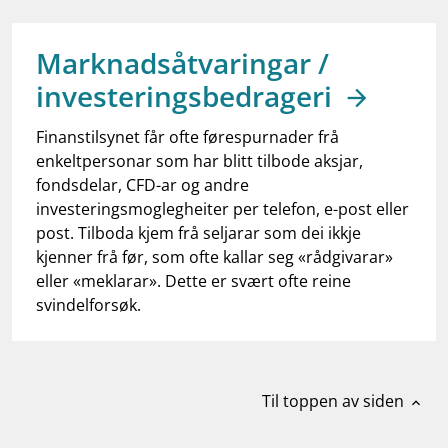
work_outline
Jobb hos oss
dashboard
Informasjon for investorer
Marknadsåtvaringar /
investeringsbedrageri
notifications_none
Abonner på nyhetsvarsel
Finanstilsynet får ofte førespurnader frå
enkeltpersonar som har blitt tilbode aksjar,
fondsdelar, CFD-ar og andre
investeringsmoglegheiter per telefon, e-post eller
post. Tilboda kjem frå seljarar som dei ikkje
kjenner frå før, som ofte kallar seg «rådgivarar»
eller «meklarar». Dette er svært ofte reine
svindelforsøk.
Til toppen av siden
expand_less