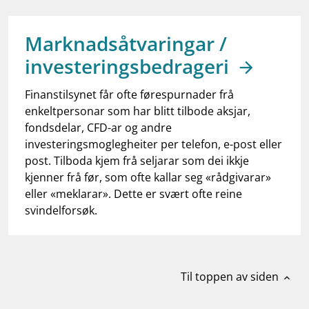
work_outline
Jobb hos oss
dashboard
Informasjon for investorer
Marknadsåtvaringar /
investeringsbedrageri
notifications_none
Abonner på nyhetsvarsel
Finanstilsynet får ofte førespurnader frå
enkeltpersonar som har blitt tilbode aksjar,
fondsdelar, CFD-ar og andre
investeringsmoglegheiter per telefon, e-post eller
post. Tilboda kjem frå seljarar som dei ikkje
kjenner frå før, som ofte kallar seg «rådgivarar»
eller «meklarar». Dette er svært ofte reine
svindelforsøk.
Til toppen av siden
expand_less