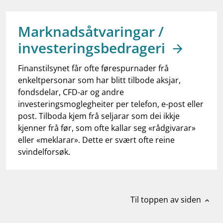
work_outline
Jobb hos oss
dashboard
Informasjon for investorer
Marknadsåtvaringar /
investeringsbedrageri
notifications_none
Abonner på nyhetsvarsel
Finanstilsynet får ofte førespurnader frå
enkeltpersonar som har blitt tilbode aksjar,
fondsdelar, CFD-ar og andre
investeringsmoglegheiter per telefon, e-post eller
post. Tilboda kjem frå seljarar som dei ikkje
kjenner frå før, som ofte kallar seg «rådgivarar»
eller «meklarar». Dette er svært ofte reine
svindelforsøk.
Til toppen av siden
expand_less