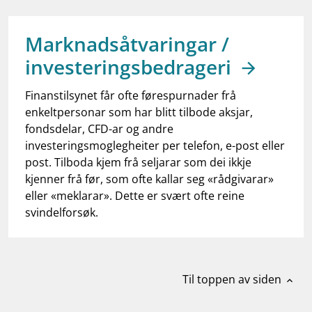
work_outline
Jobb hos oss
dashboard
Informasjon for investorer
Marknadsåtvaringar /
investeringsbedrageri
notifications_none
Abonner på nyhetsvarsel
Finanstilsynet får ofte førespurnader frå
enkeltpersonar som har blitt tilbode aksjar,
fondsdelar, CFD-ar og andre
investeringsmoglegheiter per telefon, e-post eller
post. Tilboda kjem frå seljarar som dei ikkje
kjenner frå før, som ofte kallar seg «rådgivarar»
eller «meklarar». Dette er svært ofte reine
svindelforsøk.
Til toppen av siden
expand_less