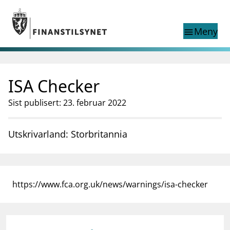
Gå til hovedinnhold
Gå til søkesiden
Meny
menu
Show this page in
Søk i
search
language
ISA Checker
English
nettstedet
English
English home page
Sist publisert: 23. februar 2022
Tilsyn
Aktuelt
Utskrivarland: Storbritannia
Finanstilsynets registre
Tema
supervisor_account
Forbrukerinformasjon
https://www.fca.org.uk/news/warnings/isa-checker
business
Om Finanstilsynet
mail_outline
Kontakt oss