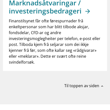
Marknadsåtvaringar /
work_outline
Jobb hos oss
investeringsbedrageri
dashboard
Informasjon for investorer
Finanstilsynet får ofte førespurnader frå
notifications_none
Abonner på nyhetsvarsel
enkeltpersonar som har blitt tilbode aksjar,
fondsdelar, CFD-ar og andre
investeringsmoglegheiter per telefon, e-post eller
post. Tilboda kjem frå seljarar som dei ikkje
kjenner frå før, som ofte kallar seg «rådgivarar»
eller «meklarar». Dette er svært ofte reine
svindelforsøk.
Til toppen av siden
expand_less