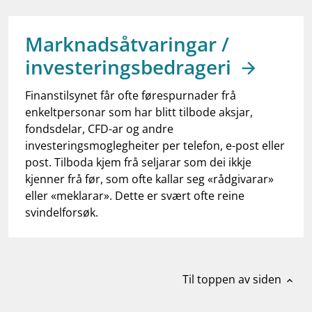
work_outline
Jobb hos oss
dashboard
Informasjon for investorer
Marknadsåtvaringar /
investeringsbedrageri
notifications_none
Abonner på nyhetsvarsel
Finanstilsynet får ofte førespurnader frå
enkeltpersonar som har blitt tilbode aksjar,
fondsdelar, CFD-ar og andre
investeringsmoglegheiter per telefon, e-post eller
post. Tilboda kjem frå seljarar som dei ikkje
kjenner frå før, som ofte kallar seg «rådgivarar»
eller «meklarar». Dette er svært ofte reine
svindelforsøk.
Til toppen av siden
expand_less