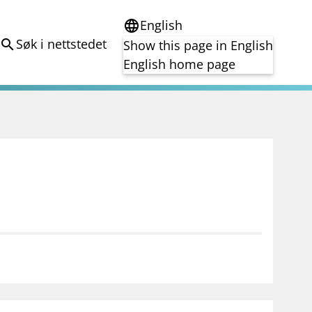
English
language
Søk i nettstedet
search
Show this page in English
English home page
e
Tema
Bærekraft
reg
DORA
Folkefinansiering
Kryptoeiendelsloven (MiCA)
Overtakelsestilbud
Alle tema
notifications_none
on for investorer
Abonner på nyhetsvarsel