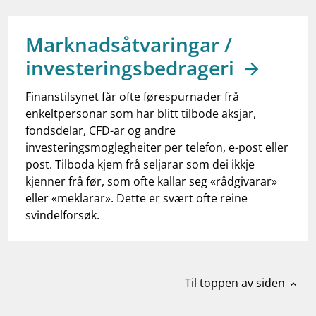
work_outline
Jobb hos oss
dashboard
Informasjon for investorer
Marknadsåtvaringar /
investeringsbedrageri
notifications_none
Abonner på nyhetsvarsel
Finanstilsynet får ofte førespurnader frå
enkeltpersonar som har blitt tilbode aksjar,
fondsdelar, CFD-ar og andre
investeringsmoglegheiter per telefon, e-post eller
post. Tilboda kjem frå seljarar som dei ikkje
kjenner frå før, som ofte kallar seg «rådgivarar»
eller «meklarar». Dette er svært ofte reine
svindelforsøk.
Til toppen av siden
expand_less