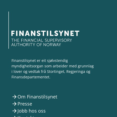
Finanstilsynet er eit sjølvstendig
myndigheitsorgan som arbeider med grunnlag
i lover og vedtak frå Stortinget, Regjeringa og
Finansdepartementet.
Om Finanstilsynet
arrow_forward
Presse
arrow_forward
Jobb hos oss
arrow_forward