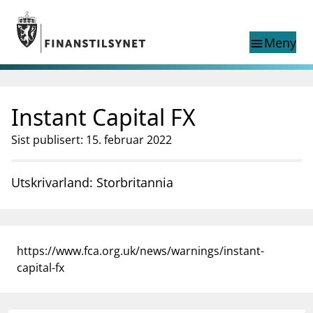
Gå til hovedinnhold
Gå til søkesiden
Meny
menu
Show this page in
Søk i
search
language
Instant Capital FX
English
nettstedet
English
English home page
Sist publisert: 15. februar 2022
Tilsyn
Aktuelt
Utskrivarland: Storbritannia
Finanstilsynets registre
Tema
supervisor_account
Forbrukerinformasjon
https://www.fca.org.uk/news/warnings/instant-
business
Om Finanstilsynet
capital-fx
mail_outline
Kontakt oss