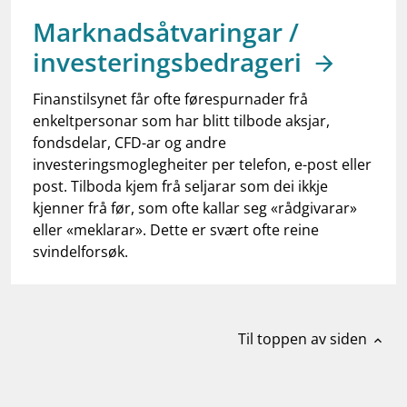
work_outline
Jobb hos oss
Marknadsåtvaringar /
dashboard
Informasjon for investorer
investeringsbedrageri
notifications_none
Abonner på nyhetsvarsel
Finanstilsynet får ofte førespurnader frå
enkeltpersonar som har blitt tilbode aksjar,
fondsdelar, CFD-ar og andre
investeringsmoglegheiter per telefon, e-post eller
post. Tilboda kjem frå seljarar som dei ikkje
kjenner frå før, som ofte kallar seg «rådgivarar»
eller «meklarar». Dette er svært ofte reine
svindelforsøk.
Til toppen av siden
expand_less