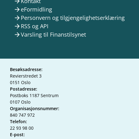
Kontakt
arrow_forward
eFormidling
arrow_forward
Personvern og tilgjengelighetserklæring
arrow_forward
RSS og API
arrow_forward
Varsling til Finanstilsynet
arrow_forward
Besøksadresse:
Revierstredet 3
0151 Oslo
Postadresse:
Postboks 1187 Sentrum
0107 Oslo
Organisasjonsnummer:
840 747 972
Telefon:
22 93 98 00
E-post: