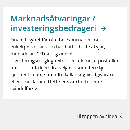
work_outline
Jobb hos oss
dashboard
Informasjon for investorer
Marknadsåtvaringar /
investeringsbedrageri
notifications_none
Abonner på nyhetsvarsel
Finanstilsynet får ofte førespurnader frå
enkeltpersonar som har blitt tilbode aksjar,
fondsdelar, CFD-ar og andre
investeringsmoglegheiter per telefon, e-post eller
post. Tilboda kjem frå seljarar som dei ikkje
kjenner frå før, som ofte kallar seg «rådgivarar»
eller «meklarar». Dette er svært ofte reine
svindelforsøk.
Til toppen av siden
expand_less