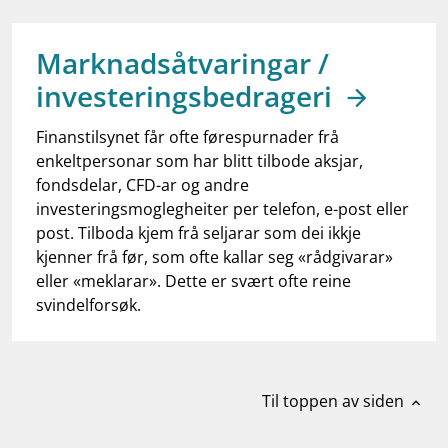
work_outline
Jobb hos oss
dashboard
Informasjon for investorer
Marknadsåtvaringar /
investeringsbedrageri
notifications_none
Abonner på nyhetsvarsel
Finanstilsynet får ofte førespurnader frå
enkeltpersonar som har blitt tilbode aksjar,
fondsdelar, CFD-ar og andre
investeringsmoglegheiter per telefon, e-post eller
post. Tilboda kjem frå seljarar som dei ikkje
kjenner frå før, som ofte kallar seg «rådgivarar»
eller «meklarar». Dette er svært ofte reine
svindelforsøk.
Til toppen av siden
expand_less