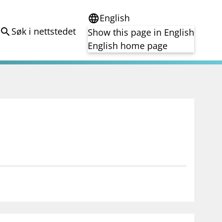
English
language
Søk i nettstedet
search
Show this page in English
English home page
e
Tema
Bærekraft
reg
DORA
Folkefinansiering
Kryptoeiendelsloven (MiCA)
Overtakelsestilbud
Alle tema
notifications_none
on for investorer
Abonner på nyhetsvarsel