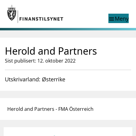
Gå til hovedinnhold
Gå til søkesiden
Meny
menu
Show this page in
Søk i
search
language
Herold and Partners
English
nettstedet
English
English home page
Sist publisert: 12. oktober 2022
Tilsyn
Aktuelt
Utskrivarland: Østerrike
Finanstilsynets registre
Tema
supervisor_account
Forbrukerinformasjon
Herold and Partners - FMA Österreich
business
Om Finanstilsynet
mail_outline
Kontakt oss