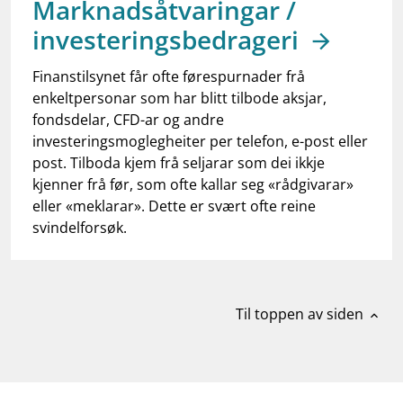
Marknadsåtvaringar /
work_outline
Jobb hos oss
investeringsbedrageri
dashboard
Informasjon for investorer
Finanstilsynet får ofte førespurnader frå
notifications_none
Abonner på nyhetsvarsel
enkeltpersonar som har blitt tilbode aksjar,
fondsdelar, CFD-ar og andre
investeringsmoglegheiter per telefon, e-post eller
post. Tilboda kjem frå seljarar som dei ikkje
kjenner frå før, som ofte kallar seg «rådgivarar»
eller «meklarar». Dette er svært ofte reine
svindelforsøk.
Til toppen av siden
expand_less