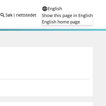
English
language
Søk i nettstedet
search
Show this page in English
English home page
e
Tema
Bærekraft
reg
DORA
Folkefinansiering
Kryptoeiendelsloven (MiCA)
Overtakelsestilbud
Alle tema
notifications_none
on for investorer
Abonner på nyhetsvarsel