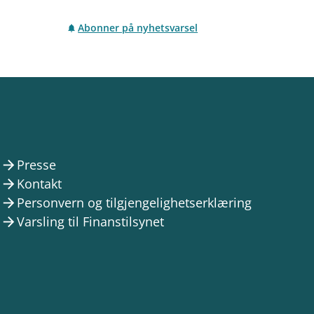
Abonner på nyhetsvarsel
Presse
arrow_forward
Kontakt
arrow_forward
Personvern og tilgjengelighetserklæring
arrow_forward
Varsling til Finanstilsynet
arrow_forward