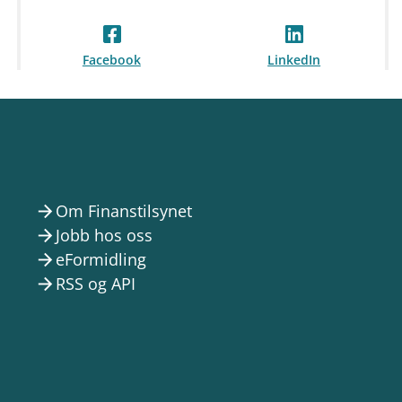
Facebook
LinkedIn
Om Finanstilsynet
arrow_forward
Jobb hos oss
arrow_forward
eFormidling
arrow_forward
RSS og API
arrow_forward