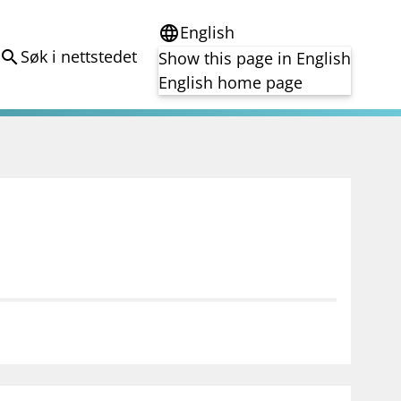
English
language
Søk i nettstedet
search
Show this page in English
English home page
e
Tema
Bærekraft
reg
DORA
Folkefinansiering
Kryptoeiendelsloven (MiCA)
Overtakelsestilbud
Alle tema
notifications_none
on for investorer
Abonner på nyhetsvarsel