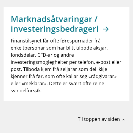
work_outline
Jobb hos oss
dashboard
Informasjon for investorer
Marknadsåtvaringar /
investeringsbedrageri
notifications_none
Abonner på nyhetsvarsel
Finanstilsynet får ofte førespurnader frå
enkeltpersonar som har blitt tilbode aksjar,
fondsdelar, CFD-ar og andre
investeringsmoglegheiter per telefon, e-post eller
post. Tilboda kjem frå seljarar som dei ikkje
kjenner frå før, som ofte kallar seg «rådgivarar»
eller «meklarar». Dette er svært ofte reine
svindelforsøk.
Til toppen av siden
expand_less