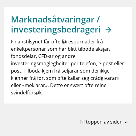
work_outline
Jobb hos oss
dashboard
Informasjon for investorer
Marknadsåtvaringar /
investeringsbedrageri
notifications_none
Abonner på nyhetsvarsel
Finanstilsynet får ofte førespurnader frå
enkeltpersonar som har blitt tilbode aksjar,
fondsdelar, CFD-ar og andre
investeringsmoglegheiter per telefon, e-post eller
post. Tilboda kjem frå seljarar som dei ikkje
kjenner frå før, som ofte kallar seg «rådgivarar»
eller «meklarar». Dette er svært ofte reine
svindelforsøk.
Til toppen av siden
expand_less