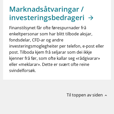
work_outline
Jobb hos oss
Marknadsåtvaringar /
dashboard
Informasjon for investorer
investeringsbedrageri
notifications_none
Abonner på nyhetsvarsel
Finanstilsynet får ofte førespurnader frå
enkeltpersonar som har blitt tilbode aksjar,
fondsdelar, CFD-ar og andre
investeringsmoglegheiter per telefon, e-post eller
post. Tilboda kjem frå seljarar som dei ikkje
kjenner frå før, som ofte kallar seg «rådgivarar»
eller «meklarar». Dette er svært ofte reine
svindelforsøk.
Til toppen av siden
expand_less