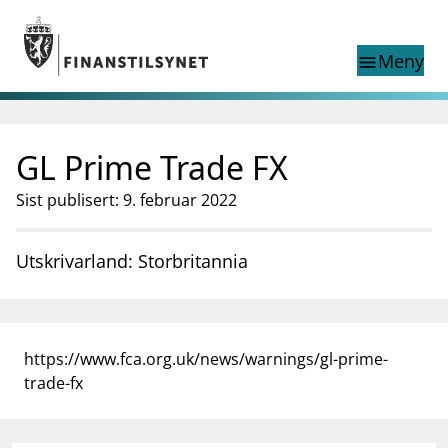
Gå til hovedinnhold
Gå til søkesiden
Meny
menu
Show this page in
Søk i
search
language
GL Prime Trade FX
English
nettstedet
English
English home page
Sist publisert: 9. februar 2022
Tilsyn
Aktuelt
Utskrivarland: Storbritannia
Finanstilsynets registre
Tema
supervisor_account
Forbrukerinformasjon
https://www.fca.org.uk/news/warnings/gl-prime-
business
Om Finanstilsynet
trade-fx
mail_outline
Kontakt oss