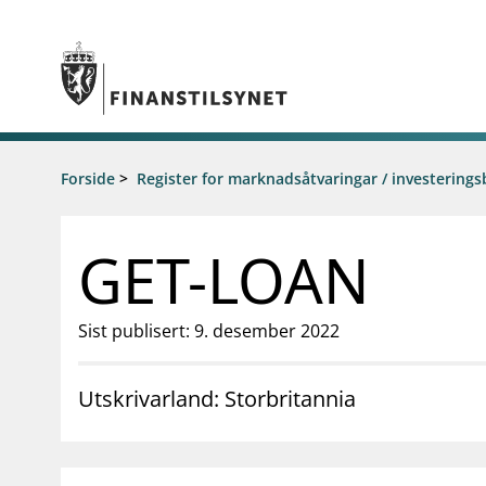
Gå til hovedinnhold
Gå til søkesiden
Tilsyn
Forside
>
Register for marknadsåtvaringar / investerings
Aktuelt
Tillatelser
Nyheter
Tilsyn og kontroll
Rundskriv/
GET-LOAN
Rapportere
Høringer
Regelverk
Brev
Tilsynsportalen
Foredrag
Sist publisert: 9. desember 2022
Vedtak om foretaksspesifikt kapitalkrav
Tilsynsrap
(pilar 2-krav) for enkeltbanker
Publikasjo
Åtvaringar om investeringsbedrageri
Utskrivarland: Storbritannia
Statistikk 
Kalender
supervisor_account
business
Forbrukerinformasjon
Om Finanstilsy