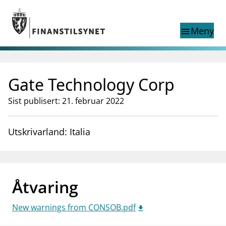
Gå til hovedinnhold
Gå til søkesiden
Meny
menu
Show this page in
Søk i
search
language
Gate Technology Corp
English
nettstedet
English
English home page
Sist publisert: 21. februar 2022
Tilsyn
Aktuelt
Utskrivarland: Italia
Finanstilsynets registre
Tema
supervisor_account
Forbrukerinformasjon
Åtvaring
business
Om Finanstilsynet
New warnings from CONSOB.pdf
mail_outline
Kontakt oss