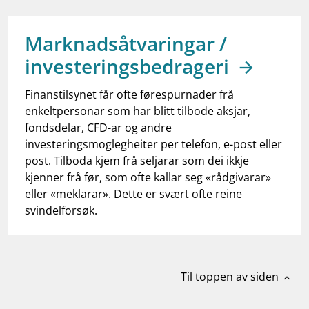
work_outline
Jobb hos oss
dashboard
Informasjon for investorer
Marknadsåtvaringar /
investeringsbedrageri
notifications_none
Abonner på nyhetsvarsel
Finanstilsynet får ofte førespurnader frå
enkeltpersonar som har blitt tilbode aksjar,
fondsdelar, CFD-ar og andre
investeringsmoglegheiter per telefon, e-post eller
post. Tilboda kjem frå seljarar som dei ikkje
kjenner frå før, som ofte kallar seg «rådgivarar»
eller «meklarar». Dette er svært ofte reine
svindelforsøk.
Til toppen av siden
expand_less