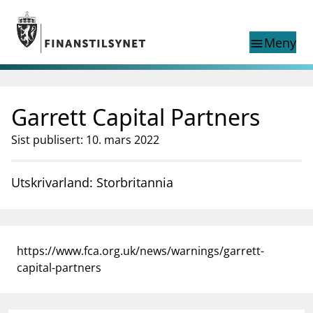
Gå til hovedinnhold
Gå til søkesiden
Meny
menu
Show this page in
Søk i
search
language
Garrett Capital Partners
English
nettstedet
English
English home page
Sist publisert: 10. mars 2022
Tilsyn
Aktuelt
Utskrivarland: Storbritannia
Finanstilsynets registre
Tema
supervisor_account
Forbrukerinformasjon
https://www.fca.org.uk/news/warnings/garrett-
business
Om Finanstilsynet
capital-partners
mail_outline
Kontakt oss