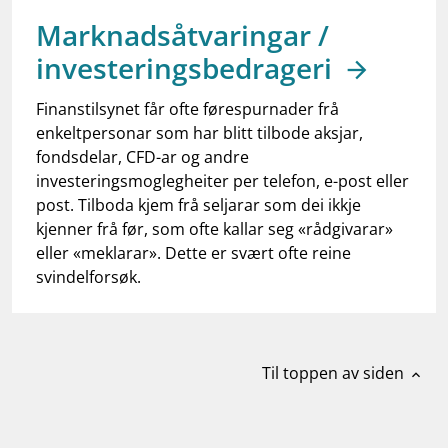
work_outline
Jobb hos oss
Marknadsåtvaringar /
dashboard
Informasjon for investorer
investeringsbedrageri
notifications_none
Abonner på nyhetsvarsel
Finanstilsynet får ofte førespurnader frå
enkeltpersonar som har blitt tilbode aksjar,
fondsdelar, CFD-ar og andre
investeringsmoglegheiter per telefon, e-post eller
post. Tilboda kjem frå seljarar som dei ikkje
kjenner frå før, som ofte kallar seg «rådgivarar»
eller «meklarar». Dette er svært ofte reine
svindelforsøk.
Til toppen av siden
expand_less