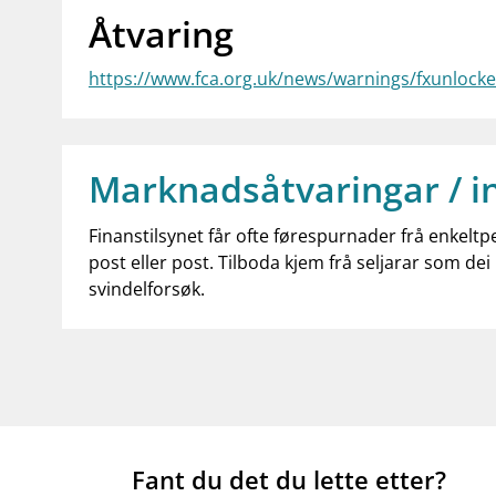
Åtvaring
https://www.fca.org.uk/news/warnings/fxunlock
Marknadsåtvaringar / i
Finanstilsynet får ofte førespurnader frå enkeltp
post eller post. Tilboda kjem frå seljarar som dei 
svindelforsøk.
Fant du det du lette etter?