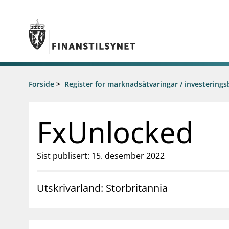
Gå til hovedinnhold
Gå til søkesiden
Tilsyn
Forside
>
Register for marknadsåtvaringar / investerings
Aktuelt
Tillatelser
Nyheter
Tilsyn og kontroll
Rundskriv/
FxUnlocked
Rapportere
Høringer
Regelverk
Brev
Tilsynsportalen
Foredrag
Sist publisert: 15. desember 2022
Vedtak om foretaksspesifikt kapitalkrav
Tilsynsrap
(pilar 2-krav) for enkeltbanker
Publikasjo
Åtvaringar om investeringsbedrageri
Utskrivarland: Storbritannia
Statistikk 
Kalender
supervisor_account
business
Forbrukerinformasjon
Om Finanstilsy