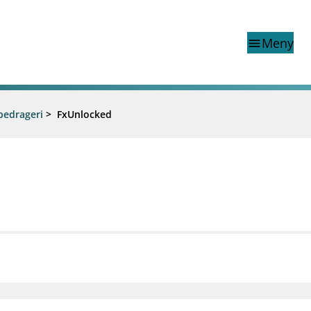
Meny
menu
bedrageri
>
FxUnlocked
Finanstilsynets registr
Virksomhetsregister
veiledninger
Prospekt grensekryssa til No
Shortsalgregisteret (SSR)
Tredjelandsrevisorregister
porter og vedtak
nar og analysar
og analysar
mail_outline
work_outline
dashboard
net
Kontakt oss
Jobb hos oss
Informasj