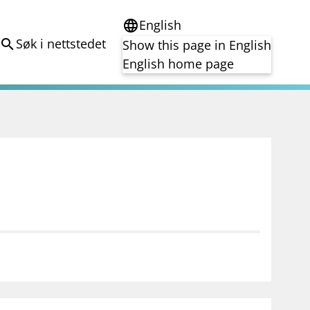
English
language
Søk i nettstedet
search
Show this page in English
English home page
e
Tema
Bærekraft
reg
DORA
Folkefinansiering
Kryptoeiendelsloven (MiCA)
Overtakelsestilbud
Alle tema
notifications_none
on for investorer
Abonner på nyhetsvarsel