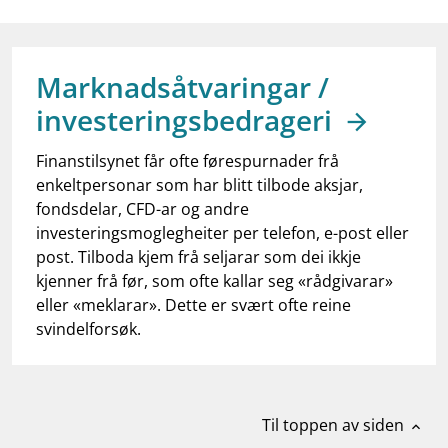
work_outline
Jobb hos oss
dashboard
Informasjon for investorer
Marknadsåtvaringar /
notifications_none
Abonner på nyhetsvarsel
investeringsbedrageri
Finanstilsynet får ofte førespurnader frå
enkeltpersonar som har blitt tilbode aksjar,
fondsdelar, CFD-ar og andre
investeringsmoglegheiter per telefon, e-post eller
post. Tilboda kjem frå seljarar som dei ikkje
kjenner frå før, som ofte kallar seg «rådgivarar»
eller «meklarar». Dette er svært ofte reine
svindelforsøk.
Til toppen av siden
expand_less