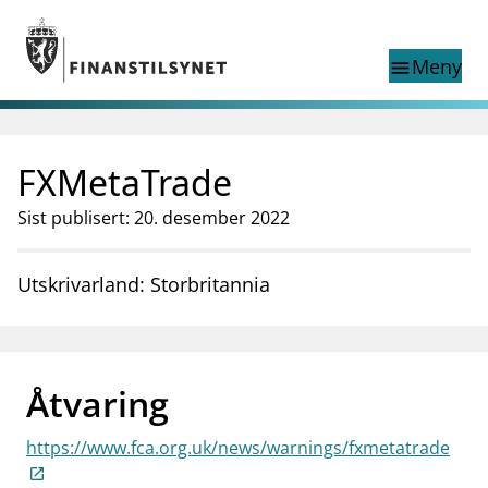
Gå til hovedinnhold
Gå til søkesiden
Meny
menu
Show this page in
Søk i
search
language
FXMetaTrade
English
nettstedet
English
English home page
Sist publisert: 20. desember 2022
Tilsyn
Aktuelt
Utskrivarland: Storbritannia
Finanstilsynets registre
Tema
supervisor_account
Forbrukerinformasjon
Åtvaring
business
Om Finanstilsynet
https://www.fca.org.uk/news/warnings/fxmetatrade
mail_outline
Kontakt oss