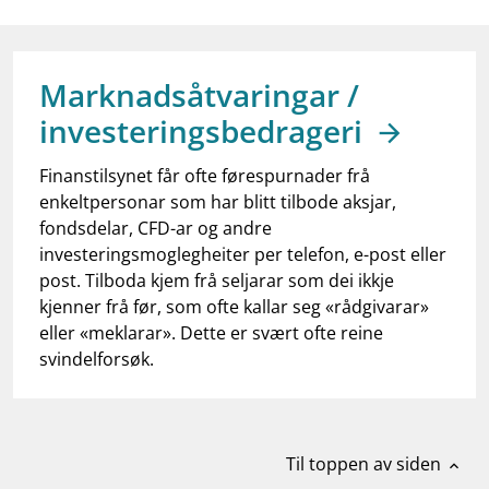
work_outline
Jobb hos oss
dashboard
Informasjon for investorer
Marknadsåtvaringar /
notifications_none
Abonner på nyhetsvarsel
investeringsbedrageri
Finanstilsynet får ofte førespurnader frå
enkeltpersonar som har blitt tilbode aksjar,
fondsdelar, CFD-ar og andre
investeringsmoglegheiter per telefon, e-post eller
post. Tilboda kjem frå seljarar som dei ikkje
kjenner frå før, som ofte kallar seg «rådgivarar»
eller «meklarar». Dette er svært ofte reine
svindelforsøk.
Til toppen av siden
expand_less