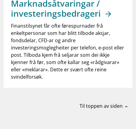
Marknadsåtvaringar /
work_outline
Jobb hos oss
investeringsbedrageri
dashboard
Informasjon for investorer
Finanstilsynet får ofte førespurnader frå
notifications_none
Abonner på nyhetsvarsel
enkeltpersonar som har blitt tilbode aksjar,
fondsdelar, CFD-ar og andre
investeringsmoglegheiter per telefon, e-post eller
post. Tilboda kjem frå seljarar som dei ikkje
kjenner frå før, som ofte kallar seg «rådgivarar»
eller «meklarar». Dette er svært ofte reine
svindelforsøk.
Til toppen av siden
expand_less