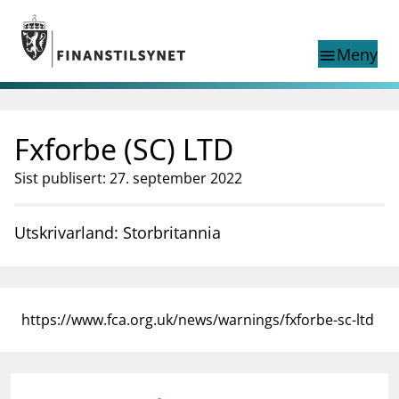
Gå til hovedinnhold
Gå til søkesiden
Meny
menu
Show this page in
Søk i
search
language
Fxforbe (SC) LTD
English
nettstedet
English
English home page
Sist publisert: 27. september 2022
Tilsyn
Aktuelt
Utskrivarland: Storbritannia
Finanstilsynets registre
Tema
supervisor_account
Forbrukerinformasjon
https://www.fca.org.uk/news/warnings/fxforbe-sc-ltd
business
Om Finanstilsynet
mail_outline
Kontakt oss