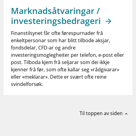
work_outline
Jobb hos oss
Marknadsåtvaringar /
dashboard
Informasjon for investorer
investeringsbedrageri
notifications_none
Abonner på nyhetsvarsel
Finanstilsynet får ofte førespurnader frå
enkeltpersonar som har blitt tilbode aksjar,
fondsdelar, CFD-ar og andre
investeringsmoglegheiter per telefon, e-post eller
post. Tilboda kjem frå seljarar som dei ikkje
kjenner frå før, som ofte kallar seg «rådgivarar»
eller «meklarar». Dette er svært ofte reine
svindelforsøk.
Til toppen av siden
expand_less