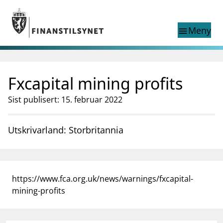
Gå til hovedinnhold
Gå til søkesiden
Meny
menu
Show this page in
Søk i
search
language
Fxcapital mining profits
English
nettstedet
English
English home page
Sist publisert: 15. februar 2022
Tilsyn
Aktuelt
Utskrivarland: Storbritannia
Finanstilsynets registre
Tema
supervisor_account
Forbrukerinformasjon
https://www.fca.org.uk/news/warnings/fxcapital-
business
Om Finanstilsynet
mining-profits
mail_outline
Kontakt oss