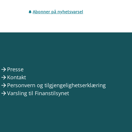
Abonner på nyhetsvarsel
Presse
arrow_forward
Kontakt
arrow_forward
Personvern og tilgjengelighetserklæring
arrow_forward
Varsling til Finanstilsynet
arrow_forward