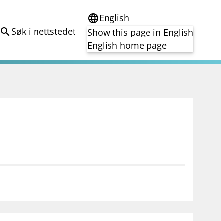
English
language
Søk i nettstedet
search
Show this page in English
English home page
e
Tema
Bærekraft
reg
DORA
Folkefinansiering
Kryptoeiendelsloven (MiCA)
Overtakelsestilbud
Alle tema
notifications_none
on for investorer
Abonner på nyhetsvarsel