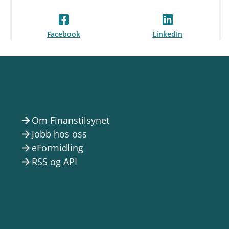
Facebook
LinkedIn
Om Finanstilsynet
arrow_forward
Jobb hos oss
arrow_forward
eFormidling
arrow_forward
RSS og API
arrow_forward