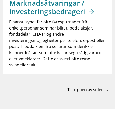
Marknadsåtvaringar /
work_outline
Jobb hos oss
investeringsbedrageri
dashboard
Informasjon for investorer
Finanstilsynet får ofte førespurnader frå
notifications_none
Abonner på nyhetsvarsel
enkeltpersonar som har blitt tilbode aksjar,
fondsdelar, CFD-ar og andre
investeringsmoglegheiter per telefon, e-post eller
post. Tilboda kjem frå seljarar som dei ikkje
kjenner frå før, som ofte kallar seg «rådgivarar»
eller «meklarar». Dette er svært ofte reine
svindelforsøk.
Til toppen av siden
expand_less