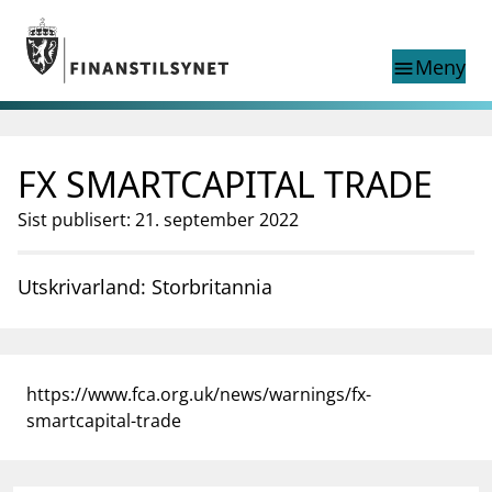
Gå til hovedinnhold
Gå til søkesiden
Meny
menu
Show this page in
Søk i
search
language
FX SMARTCAPITAL TRADE
English
nettstedet
English
English home page
Sist publisert: 21. september 2022
Tilsyn
Aktuelt
Utskrivarland: Storbritannia
Finanstilsynets registre
Tema
supervisor_account
Forbrukerinformasjon
https://www.fca.org.uk/news/warnings/fx-
business
Om Finanstilsynet
smartcapital-trade
mail_outline
Kontakt oss