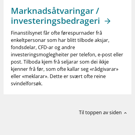
work_outline
Jobb hos oss
Marknadsåtvaringar /
dashboard
Informasjon for investorer
investeringsbedrageri
notifications_none
Abonner på nyhetsvarsel
Finanstilsynet får ofte førespurnader frå
enkeltpersonar som har blitt tilbode aksjar,
fondsdelar, CFD-ar og andre
investeringsmoglegheiter per telefon, e-post eller
post. Tilboda kjem frå seljarar som dei ikkje
kjenner frå før, som ofte kallar seg «rådgivarar»
eller «meklarar». Dette er svært ofte reine
svindelforsøk.
Til toppen av siden
expand_less