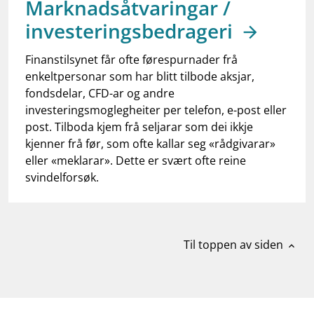
Marknadsåtvaringar /
work_outline
Jobb hos oss
investeringsbedrageri
dashboard
Informasjon for investorer
Finanstilsynet får ofte førespurnader frå
notifications_none
Abonner på nyhetsvarsel
enkeltpersonar som har blitt tilbode aksjar,
fondsdelar, CFD-ar og andre
investeringsmoglegheiter per telefon, e-post eller
post. Tilboda kjem frå seljarar som dei ikkje
kjenner frå før, som ofte kallar seg «rådgivarar»
eller «meklarar». Dette er svært ofte reine
svindelforsøk.
Til toppen av siden
expand_less