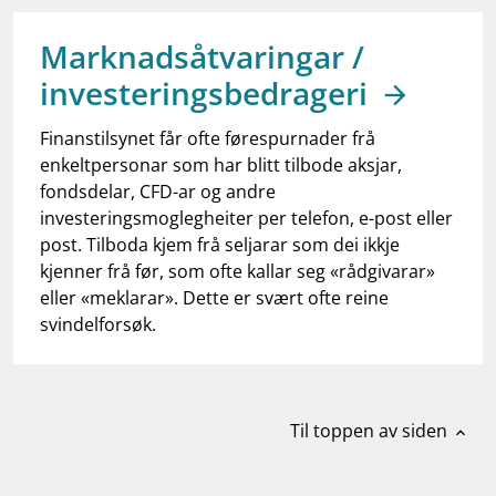
work_outline
Jobb hos oss
Marknadsåtvaringar /
dashboard
Informasjon for investorer
investeringsbedrageri
notifications_none
Abonner på nyhetsvarsel
Finanstilsynet får ofte førespurnader frå
enkeltpersonar som har blitt tilbode aksjar,
fondsdelar, CFD-ar og andre
investeringsmoglegheiter per telefon, e-post eller
post. Tilboda kjem frå seljarar som dei ikkje
kjenner frå før, som ofte kallar seg «rådgivarar»
eller «meklarar». Dette er svært ofte reine
svindelforsøk.
Til toppen av siden
expand_less