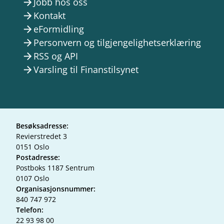
Jobb hos oss
arrow_forward
Kontakt
arrow_forward
eFormidling
arrow_forward
Personvern og tilgjengelighetserklæring
arrow_forward
RSS og API
arrow_forward
Varsling til Finanstilsynet
arrow_forward
Besøksadresse:
Revierstredet 3
0151 Oslo
Postadresse:
Postboks 1187 Sentrum
0107 Oslo
Organisasjonsnummer:
840 747 972
Telefon:
22 93 98 00