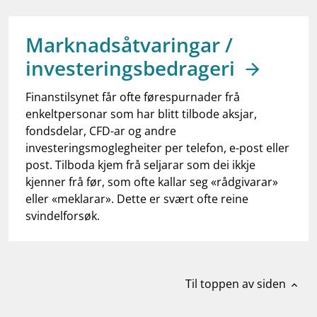
work_outline
Jobb hos oss
dashboard
Informasjon for investorer
Marknadsåtvaringar /
investeringsbedrageri
notifications_none
Abonner på nyhetsvarsel
Finanstilsynet får ofte førespurnader frå
enkeltpersonar som har blitt tilbode aksjar,
fondsdelar, CFD-ar og andre
investeringsmoglegheiter per telefon, e-post eller
post. Tilboda kjem frå seljarar som dei ikkje
kjenner frå før, som ofte kallar seg «rådgivarar»
eller «meklarar». Dette er svært ofte reine
svindelforsøk.
Til toppen av siden
expand_less