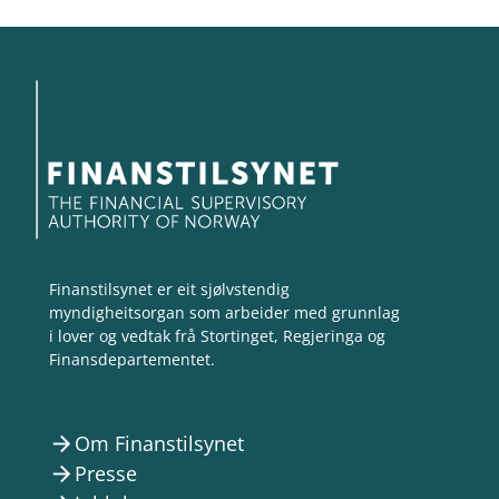
Finanstilsynet er eit sjølvstendig
myndigheitsorgan som arbeider med grunnlag
i lover og vedtak frå Stortinget, Regjeringa og
Finansdepartementet.
Om Finanstilsynet
arrow_forward
Presse
arrow_forward