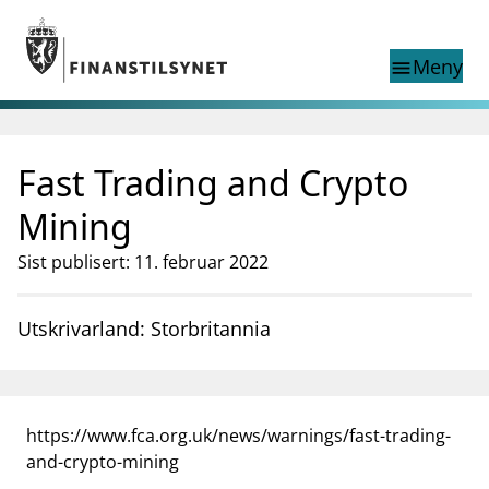
Gå til hovedinnhold
Gå til søkesiden
Meny
menu
Show this page in
Søk i
search
language
Fast Trading and Crypto
English
nettstedet
English
English home page
Mining
Tilsyn
Sist publisert: 11. februar 2022
Aktuelt
Finanstilsynets registre
Tema
Utskrivarland: Storbritannia
supervisor_account
Forbrukerinformasjon
business
Om Finanstilsynet
https://www.fca.org.uk/news/warnings/fast-trading-
mail_outline
Kontakt oss
and-crypto-mining