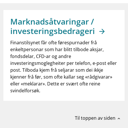
work_outline
Jobb hos oss
dashboard
Informasjon for investorer
Marknadsåtvaringar /
notifications_none
Abonner på nyhetsvarsel
investeringsbedrageri
Finanstilsynet får ofte førespurnader frå
enkeltpersonar som har blitt tilbode aksjar,
fondsdelar, CFD-ar og andre
investeringsmoglegheiter per telefon, e-post eller
post. Tilboda kjem frå seljarar som dei ikkje
kjenner frå før, som ofte kallar seg «rådgivarar»
eller «meklarar». Dette er svært ofte reine
svindelforsøk.
Til toppen av siden
expand_less