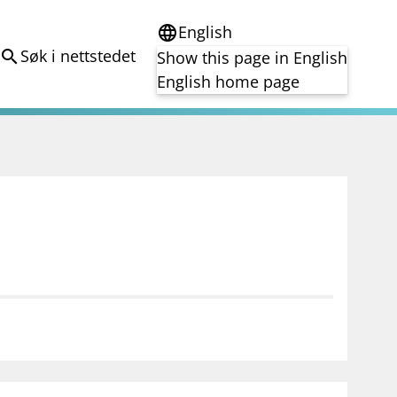
English
language
Søk i nettstedet
search
Show this page in English
English home page
e
Tema
Bærekraft
reg
DORA
Folkefinansiering
Kryptoeiendelsloven (MiCA)
Overtakelsestilbud
Alle tema
notifications_none
on for investorer
Abonner på nyhetsvarsel