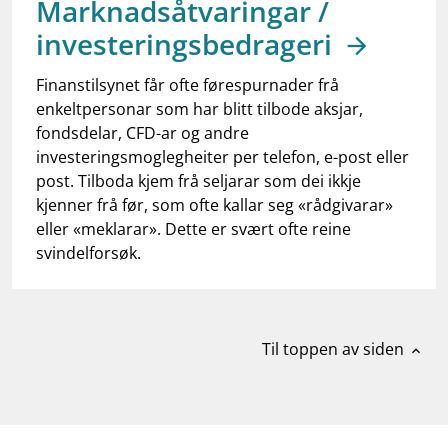
Marknadsåtvaringar /
work_outline
Jobb hos oss
investeringsbedrageri
dashboard
Informasjon for investorer
Finanstilsynet får ofte førespurnader frå
notifications_none
Abonner på nyhetsvarsel
enkeltpersonar som har blitt tilbode aksjar,
fondsdelar, CFD-ar og andre
investeringsmoglegheiter per telefon, e-post eller
post. Tilboda kjem frå seljarar som dei ikkje
kjenner frå før, som ofte kallar seg «rådgivarar»
eller «meklarar». Dette er svært ofte reine
svindelforsøk.
Til toppen av siden
expand_less