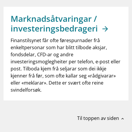
work_outline
Jobb hos oss
dashboard
Informasjon for investorer
Marknadsåtvaringar /
investeringsbedrageri
notifications_none
Abonner på nyhetsvarsel
Finanstilsynet får ofte førespurnader frå
enkeltpersonar som har blitt tilbode aksjar,
fondsdelar, CFD-ar og andre
investeringsmoglegheiter per telefon, e-post eller
post. Tilboda kjem frå seljarar som dei ikkje
kjenner frå før, som ofte kallar seg «rådgivarar»
eller «meklarar». Dette er svært ofte reine
svindelforsøk.
Til toppen av siden
expand_less