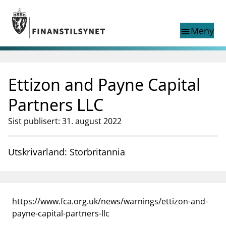
Gå til hovedinnhold
Gå til søkesiden
Meny
menu
Show this page in
Søk i
search
language
Ettizon and Payne Capital
English
nettstedet
English
English home page
Partners LLC
Tilsyn
Sist publisert: 31. august 2022
Aktuelt
Finanstilsynets registre
Tema
Utskrivarland: Storbritannia
supervisor_account
Forbrukerinformasjon
business
Om Finanstilsynet
https://www.fca.org.uk/news/warnings/ettizon-and-
mail_outline
Kontakt oss
payne-capital-partners-llc