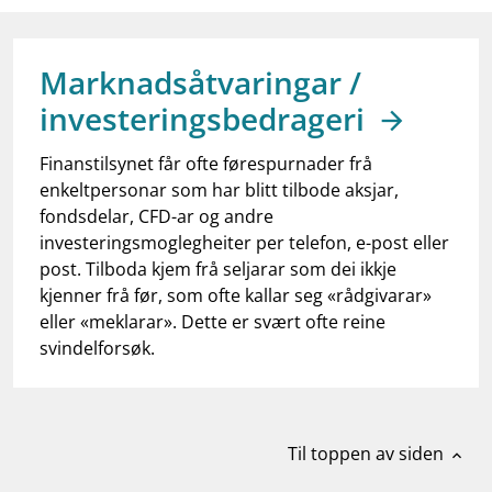
work_outline
Jobb hos oss
dashboard
Informasjon for investorer
Marknadsåtvaringar /
notifications_none
Abonner på nyhetsvarsel
investeringsbedrageri
Finanstilsynet får ofte førespurnader frå
enkeltpersonar som har blitt tilbode aksjar,
fondsdelar, CFD-ar og andre
investeringsmoglegheiter per telefon, e-post eller
post. Tilboda kjem frå seljarar som dei ikkje
kjenner frå før, som ofte kallar seg «rådgivarar»
eller «meklarar». Dette er svært ofte reine
svindelforsøk.
Til toppen av siden
expand_less