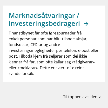
work_outline
Jobb hos oss
dashboard
Informasjon for investorer
Marknadsåtvaringar /
investeringsbedrageri
notifications_none
Abonner på nyhetsvarsel
Finanstilsynet får ofte førespurnader frå
enkeltpersonar som har blitt tilbode aksjar,
fondsdelar, CFD-ar og andre
investeringsmoglegheiter per telefon, e-post eller
post. Tilboda kjem frå seljarar som dei ikkje
kjenner frå før, som ofte kallar seg «rådgivarar»
eller «meklarar». Dette er svært ofte reine
svindelforsøk.
Til toppen av siden
expand_less