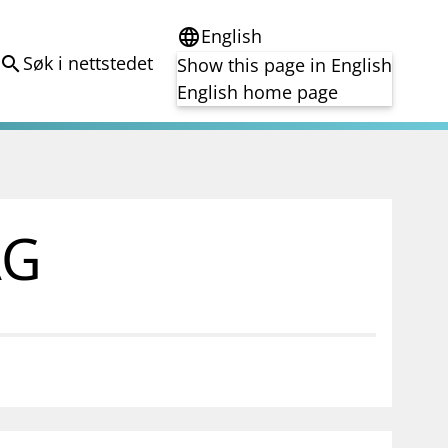
English
language
Søk i nettstedet
search
Show this page in English
English home page
e
Tema
Bærekraft
reg
DORA
AG
Folkefinansiering
Kryptoeiendelsloven (MiCA)
Overtakelsestilbud
Alle tema
notifications_none
on for investorer
Abonner på nyhetsvarsel