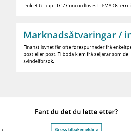
Dulcet Group LLC / ConcordInvest - FMA Österre
Marknadsåtvaringar / i
Finanstilsynet får ofte førespurnader frå enkeltp
post eller post. Tilboda kjem frå seljarar som dei 
svindelforsøk.
Fant du det du lette etter?
Gi oss tilbakemelding