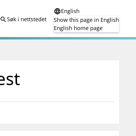
English
language
Søk i nettstedet
search
Show this page in English
English home page
e
Tema
Bærekraft
reg
DORA
est
Folkefinansiering
Kryptoeiendelsloven (MiCA)
Overtakelsestilbud
Alle tema
notifications_none
on for investorer
Abonner på nyhetsvarsel