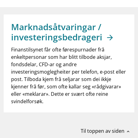
work_outline
Jobb hos oss
dashboard
Informasjon for investorer
Marknadsåtvaringar /
notifications_none
Abonner på nyhetsvarsel
investeringsbedrageri
Finanstilsynet får ofte førespurnader frå
enkeltpersonar som har blitt tilbode aksjar,
fondsdelar, CFD-ar og andre
investeringsmoglegheiter per telefon, e-post eller
post. Tilboda kjem frå seljarar som dei ikkje
kjenner frå før, som ofte kallar seg «rådgivarar»
eller «meklarar». Dette er svært ofte reine
svindelforsøk.
Til toppen av siden
expand_less